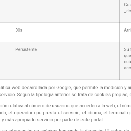
Goo
_dc
30s
Atr
Persistente
Su 
que
cuá
acc
alítica web desarrollada por Google, que permite la medición y a
vicio. Según la tipología anterior se trata de cookies propias, 
ción relativa al número de usuarios que acceden a la web, el núme
ado, el operador que presta el servicio, el idioma, el terminal 
r y más apropiado servicio por parte de este portal.
rá su información en anónima truncando la dirección IP antes de