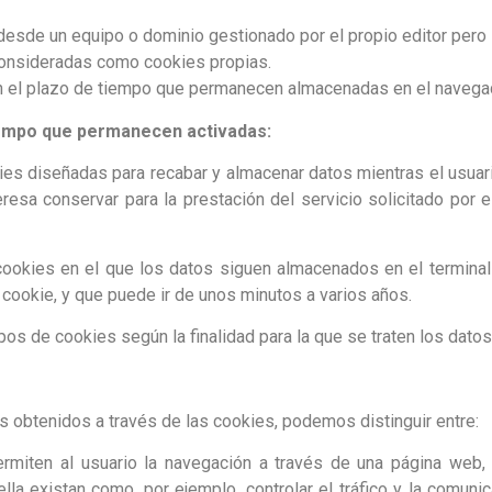
desde un equipo o dominio gestionado por el propio editor pero l
consideradas como cookies propias.
ún el plazo de tiempo que permanecen almacenadas en el navegado
iempo que permanecen activadas:
ies diseñadas para recabar y almacenar datos mientras el usua
esa conservar para la prestación del servicio solicitado por el
ookies en el que los datos siguen almacenados en el terminal
 cookie, y que puede ir de unos minutos a varios años.
tipos de cookies según la finalidad para la que se traten los dato
tos obtenidos a través de las cookies, podemos distinguir entre:
rmiten al usuario la navegación a través de una página web, p
la existan como, por ejemplo, controlar el tráfico y la comunic