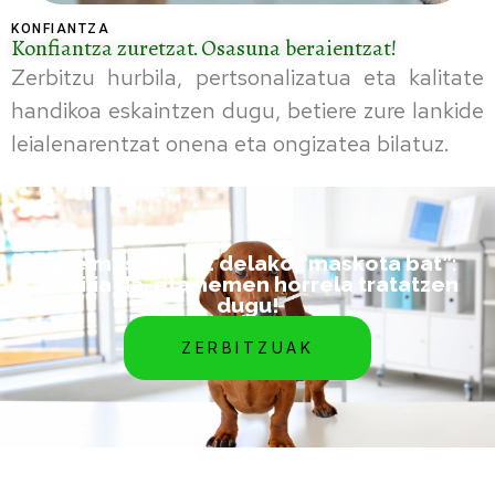
KONFIANTZA
Konfiantza zuretzat. Osasuna beraientzat!
Zerbitzu hurbila, pertsonalizatua eta kalitate
handikoa eskaintzen dugu, betiere zure lankide
leialenarentzat onena eta ongizatea bilatuz.
Zure maskota ez delako “maskota bat”:
familia da, eta hemen horrela tratatzen
dugu!
ZERBITZUAK