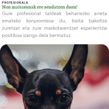
PROFESIONALA
Non maitasunak ere sendatzen duen!
Gure profesional taldeak beharrezko arreta
emateko konpromisoa du, bisita bakoitza
zuretzat eta zure maskotarentzat esperientzia
positiboa izango dela bermatuz.