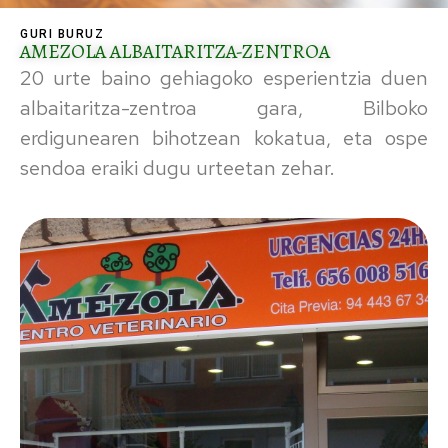
GURI BURUZ
AMEZOLA ALBAITARITZA-ZENTROA
20 urte baino gehiagoko esperientzia duen
albaitaritza-zentroa gara, Bilboko
erdigunearen bihotzean kokatua, eta ospe
sendoa eraiki dugu urteetan zehar.